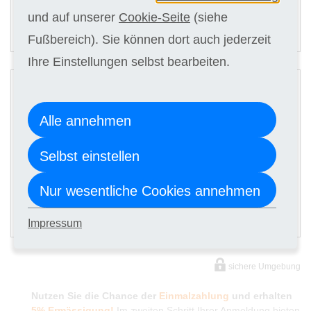
und auf unserer
Cookie-Seite
(siehe
ANMELDEN
Fußbereich). Sie können dort auch jederzeit
Ihre Einstellungen selbst bearbeiten.
2
Digitale Kursunterlagen
Alle annehmen
Kursgebühr
Selbst einstellen
6 x 199,00 €
Nur wesentliche Cookies annehmen
ANMELDEN
Impressum
sichere Umgebung
Nutzen Sie die Chance der
Einmalzahlung
und erhalten
5% Ermässigung!
Im zweiten Schritt Ihrer Anmeldung bieten