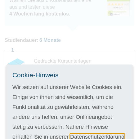
Wählen Sie aus 2 Kursvarianten eine
aus und testen diese
4 Wochen lang kostenlos.
Studiendauer:
6 Monate
1
Gedruckte Kursunterlagen
Cookie-Hinweis
Wir setzen auf unserer Website Cookies ein.
Einige von ihnen sind wesentlich, um die
Digitale Kursunterlagen
Funktionalität zu gewährleisten, während
andere uns helfen, unser Onlineangebot
Kursgebühr
stetig zu verbessern. Nähere Hinweise
6 x 213,00 €
erhalten Sie in unserer
Datenschutzerklärung