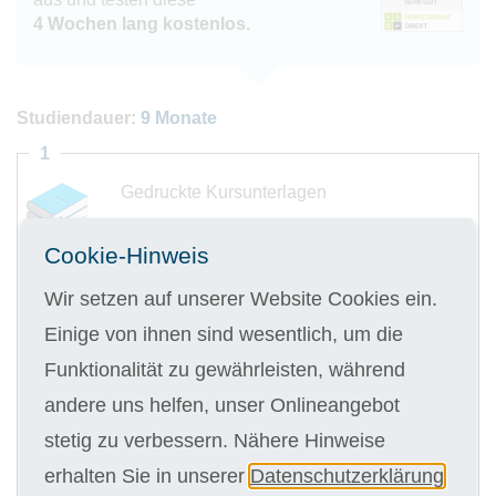
4 Wochen lang kostenlos.
Studiendauer:
9 Monate
1
Gedruckte Kursunterlagen
Cookie-Hinweis
Wir setzen auf unserer Website Cookies ein.
Digitale Kursunterlagen
Einige von ihnen sind wesentlich, um die
Funktionalität zu gewährleisten, während
andere uns helfen, unser Onlineangebot
Kursgebühr
9 x 142,00 €
stetig zu verbessern. Nähere Hinweise
erhalten Sie in unserer
Datenschutzerklärung