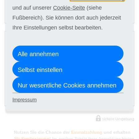
und auf unserer
Cookie-Seite
(siehe
ANMELDEN
Fußbereich). Sie können dort auch jederzeit
Ihre Einstellungen selbst bearbeiten.
2
Digitale Kursunterlagen
Alle annehmen
Kursgebühr
Selbst einstellen
9 x 128,00 €
Nur wesentliche Cookies annehmen
ANMELDEN
Impressum
sichere Umgebung
Nutzen Sie die Chance der
Einmalzahlung
und erhalten
5% Ermässigung!
Im zweiten Schritt Ihrer Anmeldung bieten