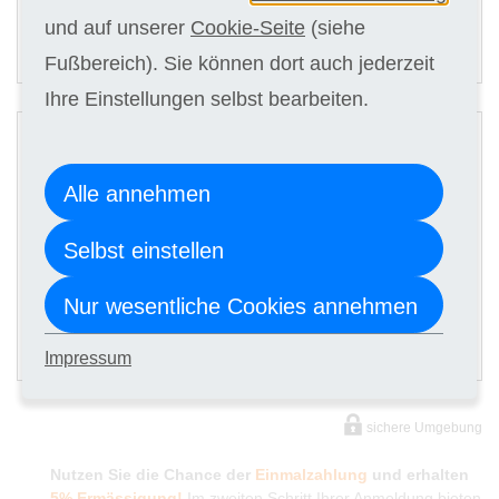
und auf unserer
Cookie-Seite
(siehe
ANMELDEN
Fußbereich). Sie können dort auch jederzeit
Ihre Einstellungen selbst bearbeiten.
2
Digitale Kursunterlagen
Alle annehmen
Kursgebühr
Selbst einstellen
3 x 128,00 €
Nur wesentliche Cookies annehmen
ANMELDEN
Impressum
sichere Umgebung
Nutzen Sie die Chance der
Einmalzahlung
und erhalten
5% Ermässigung!
Im zweiten Schritt Ihrer Anmeldung bieten