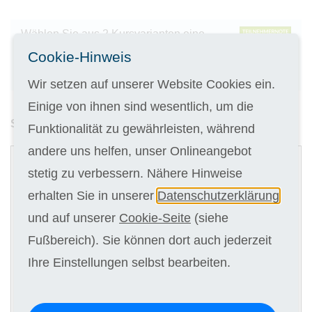
Wählen Sie aus 2 Kursvarianten eine
aus und testen diese
Cookie-Hinweis
4 Wochen lang kostenlos.
Wir setzen auf unserer Website Cookies ein.
Einige von ihnen sind wesentlich, um die
Studiendauer:
12 Monate
Funktionalität zu gewährleisten, während
1
andere uns helfen, unser Onlineangebot
Gedruckte Kursunterlagen
stetig zu verbessern. Nähere Hinweise
erhalten Sie in unserer
Datenschutzerklärung
und auf unserer
Cookie-Seite
(siehe
Fußbereich). Sie können dort auch jederzeit
Digitale Kursunterlagen
Ihre Einstellungen selbst bearbeiten.
Kursgebühr