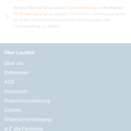
Nutzen Sie die Chance der
Einmalzahlung
und erhalten
5% Ermässigung!
Im zweiten Schritt Ihrer Anmeldung bieten
wir Ihnen die Möglichkeit zwischen Monatsraten oder
Einmalzahlung zu wählen.
Über Laudius
Über uns
Referenzen
AGB
Impressum
Datenschutzerklärung
Cookies
Widerruf Fernlehrgang
A-Z alle Fernkurse